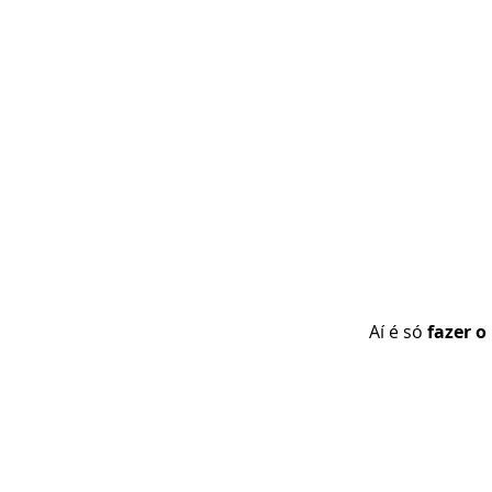
Aí é só
fazer o