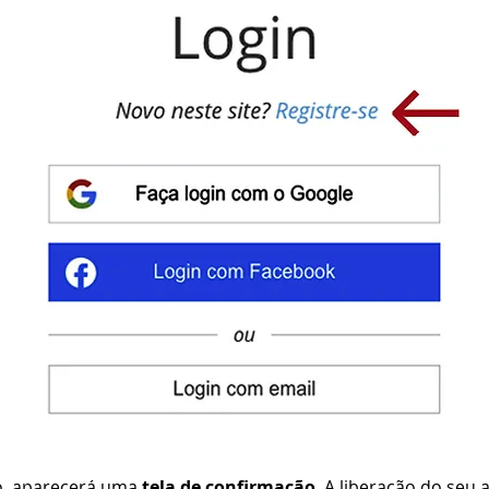
ro, aparecerá uma
tela de confirmação
. A liberação do seu 