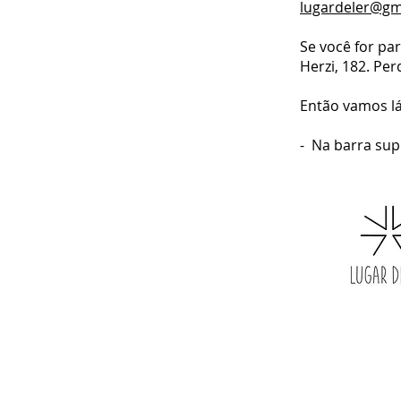
lugardeler@gm
Se você for par
Herzi, 182. Per
Então vamos lá
- Na barra supe