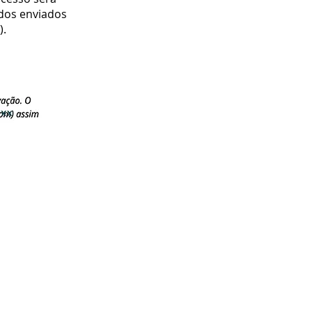
idos enviados
).