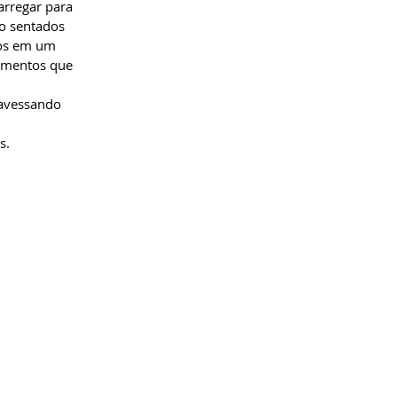
arregar para
o sentados
ros em um
momentos que
ravessando
is.