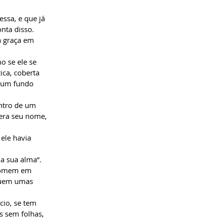
ssa, e que já
nta disso.
ia graça em
o se ele se
ca, coberta
m um fundo
ntro de um
 era seu nome,
 ele havia
 a sua alma”.
 homem em
guem umas
cio, se tem
s sem folhas,