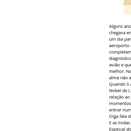
Alguns ano
chegava em
um dia par
aeroporto 
completame
diagnóstic
avião e qu
melhor. Na
alma não 
Quando li
Nobel de L
relação ao
momentos 
entrar num
Olga fala 
E as linda
Especial d