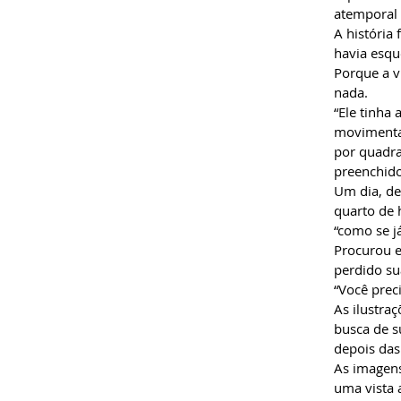
atemporal 
A história
havia esqu
Porque a v
nada.
“Ele tinha
movimentas
por quadra
preenchido
Um dia, d
quarto de 
“como se j
Procurou e
perdido s
“Você prec
As ilustra
busca de 
depois das
As imagens
uma vista 