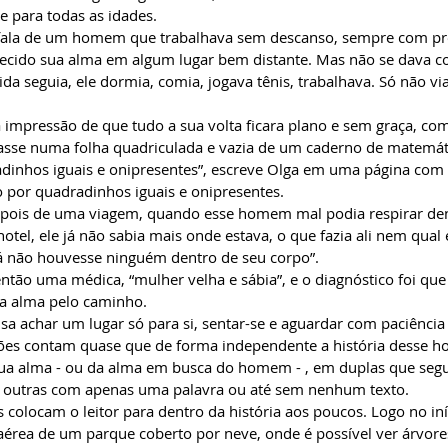
e para todas as idades.
 fala de um homem que trabalhava sem descanso, sempre com pre
ecido sua alma em algum lugar bem distante. Mas não se dava co
ida seguia, ele dormia, comia, jogava tênis, trabalhava. Só não v
 a impressão de que tudo a sua volta ficara plano e sem graça, com
se numa folha quadriculada e vazia de um caderno de matemáti
dinhos iguais e onipresentes”, escreve Olga em uma página co
 por quadradinhos iguais e onipresentes.
epois de uma viagem, quando esse homem mal podia respirar de
hotel, ele já não sabia mais onde estava, o que fazia ali nem qual
á não houvesse ninguém dentro de seu corpo”.
ntão uma médica, “mulher velha e sábia”, e o diagnóstico foi que
ua alma pelo caminho.
isa achar um lugar só para si, sentar-se e aguardar com paciência
ções contam quase que de forma independente a história desse
sua alma - ou da alma em busca do homem - , em duplas que se
 outras com apenas uma palavra ou até sem nenhum texto.
 colocam o leitor para dentro da história aos poucos. Logo no iní
aérea de um parque coberto por neve, onde é possível ver árvore