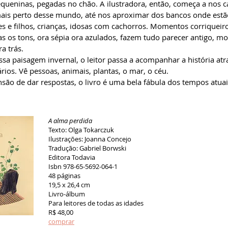
queninas, pegadas no chão. A ilustradora, então, começa a nos c
ais perto desse mundo, até nos aproximar dos bancos onde estã
es e filhos, crianças, idosas com cachorros. Momentos corriquei
s os tons, ora sépia ora azulados, fazem tudo parecer antigo, 
ra trás.
essa paisagem invernal, o leitor passa a acompanhar a história at
ários. Vê pessoas, animais, plantas, o mar, o céu.
são de dar respostas, o livro é uma bela fábula dos tempos atua
A alma perdida
Texto: Olga Tokarczuk
Ilustrações: Joanna Concejo
Tradução: Gabriel Borwski
Editora Todavia
Isbn 978-65-5692-064-1
48 páginas
19,5 x 26,4 cm
Livro-álbum
Para leitores de todas as idades
R$ 48,00
comprar