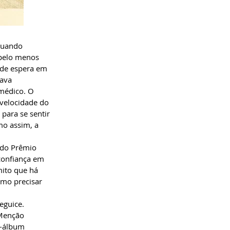
quando
 pelo menos
 de espera em
xava
médico. O
 velocidade do
para se sentir
mo assim, a
 do Prêmio
confiança em
mito que há
mo precisar
eguice.
 Menção
o-álbum