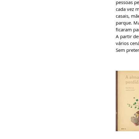
pessoas pe
cada vez m
casais, mã
parque. Ma
ficaram pa
A partir d
vários cen
Sem preten