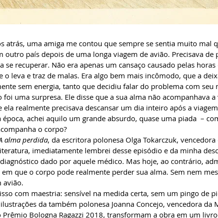
s atrás, uma amiga me contou que sempre se sentia muito mal 
 outro país depois de uma longa viagem de avião. Precisava de
a se recuperar. Não era apenas um cansaço causado pelas horas
e o leva e traz de malas. Era algo bem mais incômodo, que a dei
nte sem energia, tanto que decidiu falar do problema com seu 
o foi uma surpresa. Ele disse que a sua alma não acompanhava a
e ela realmente precisava descansar um dia inteiro após a viagem 
 época, achei aquilo um grande absurdo, quase uma piada – co
acompanha o corpo?
A alma perdida
, da escritora polonesa Olga Tokarczuk, vencedora
iteratura, imediatamente lembrei desse episódio e da minha des
 diagnóstico dado por aquele médico. Mas hoje, ao contrário, ad
em que o corpo pode realmente perder sua alma. Sem nem mes
 avião.
disso com maestria: sensível na medida certa, sem um pingo de pi
s ilustrações da também polonesa Joanna Concejo, vencedora da
o Prêmio Bologna Ragazzi 2018, transformam a obra em um livr